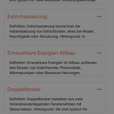
können Schäden verursachen, besonders an Fugen
und Oberflächen. Relevanz für Versicherung:
Versicherungsschutz umfasst Schäden durch Sturm,
Estrichsanierung
Hagel oder Feuer. Pflege und Instandhaltung bleiben
Sache des Eigentümers.
Definition: Estrichsanierung bezeichnet die
Instandsetzung von Estrichböden, etwa bei Rissen,
Feuchtigkeit oder Abnutzung. Hintergrund: In
Altbauten ist der Estrich häufig beschädigt oder nicht
den heutigen Anforderungen entsprechend. Eine
Sanierung ist oft Voraussetzung für den Einbau neuer
Erneuerbare Energien Altbau
Bodenbeläge. Relevanz für Versicherung:
Estrichschäden selbst sind selten versichert. Tritt
Definition: Erneuerbare Energien im Altbau umfassen
jedoch ein Schaden durch Leitungswasser oder
den Einsatz von Solarthermie, Photovoltaik,
Gebäudebewegungen auf, greift die
Wärmepumpen oder Biomasse-Heizungen.
Gebäudeversicherung.
Hintergrund: Der Einsatz ist technisch anspruchsvoll,
da historische Gebäude oft besondere bauliche
Anforderungen haben. Förderungen erleichtern die
Doppelfenster
Umsetzung. Relevanz für Versicherung: Anlagen wie
PV oder Wärmepumpen müssen in der Versicherung
Definition: Doppelfenster bestehen aus zwei
eingeschlossen werden. Schäden daran oder durch
hintereinanderliegenden Fensterrahmen mit
sie verursachte Risiken erhöhen die Kosten.
Glasscheiben. Hintergrund: Sie sind typisch für