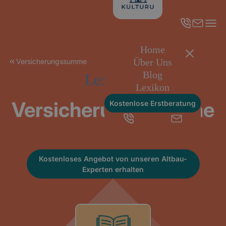
Home
Über Uns
Versicherungssumme
Lexikon
Blog
Lexikon
Versicherungssumme
Kostenlose Erstberatung
Kostenloses Angebot von unseren Altbau-
Experten erhalten