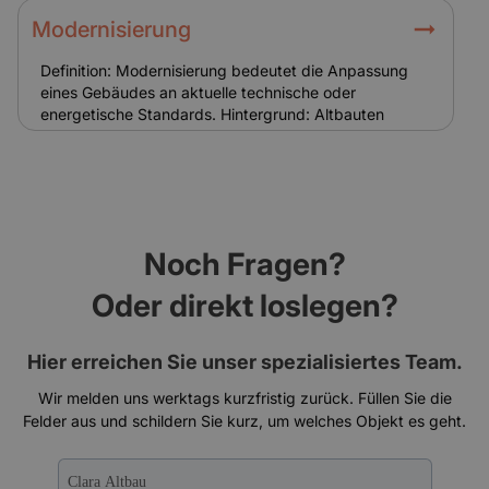
energetische Sanierungen oder den Erhalt historischer
Substanz gewährt. Sie reduzieren die Eigenkosten von
Modernisierung
Eigentümern. Relevanz für Versicherung: Zuschüsse
mindern zwar die Sanierungskosten, ersetzen aber
Definition: Modernisierung bedeutet die Anpassung
keine Versicherung. Schäden müssen unabhängig von
eines Gebäudes an aktuelle technische oder
Fördermitteln abgesichert sein.
energetische Standards. Hintergrund: Altbauten
erfordern oft Modernisierungen bei Heizung, Elektrik
oder Dämmung. Sie steigern den Wert und die
Wohnqualität. Relevanz für Versicherung: Nach einer
Modernisierung muss die Versicherung angepasst
werden, um den neuen Gebäudewert korrekt
abzusichern.
Noch Fragen?
Oder direkt loslegen?
Hier erreichen Sie unser spezialisiertes Team.
Wir melden uns werktags kurzfristig zurück. Füllen Sie die
Felder aus und schildern Sie kurz, um welches Objekt es geht.