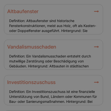
Altbauten und bieten besseren Schallschutz, jedoch
oft unzureichenden Wärmeschutz. Austausch oder
Restaurierung erfordert Fachwissen. Relevanz für
Altbaufenster
Versicherung: Fenster gelten als
Schadensschwerpunkt. Glasbruch oder
Definition: Altbaufenster sind historische
Einbruchschäden können über Zusatzversicherungen
Fensterkonstruktionen, meist aus Holz, oft als Kasten-
abgesichert werden.
oder Doppelfenster ausgeführt. Hintergrund: Sie
prägen den Charakter von Altbauten, sind aber
energetisch oft problematisch und wartungsintensiv.
Austausch oder Sanierung erfordern Fachwissen und
Vandalismusschaden
ggf. Genehmigungen. Relevanz für Versicherung:
Fenster sind typische Schadensstellen (Einbruch,
Definition: Ein Vandalismusschaden entsteht durch
Glasbruch). Eine Glasversicherung und realistische
mutwillige Zerstörung oder Beschädigung von
Kalkulation der Sanierungskosten sind sinnvoll.
Gebäuden. Hintergrund: Altbauten in städtischen
Lagen sind häufiger von Vandalismus betroffen.
Schäden können Fassade, Fenster oder Türen
betreffen. Relevanz für Versicherung:
Investitionszuschuss
Vandalismusschäden sind nicht in jeder Police
enthalten. Eine passende Zusatzdeckung ist sinnvoll.
Definition: Ein Investitionszuschuss ist eine finanzielle
Unterstützung von Bund, Ländern oder Kommunen für
Bau- oder Sanierungsmaßnahmen. Hintergrund: Bei
Altbauten werden Zuschüsse vor allem für