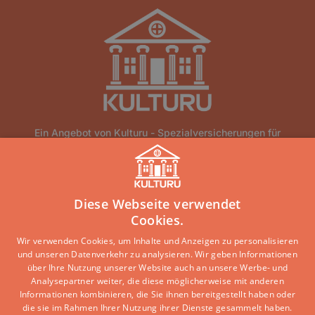
Ein Angebot von Kulturu - Spezialversicherungen für
Altbauten und historische Gebäude.
Home
Über Uns
Blog
Lexikon
Kontakt
Diese Webseite verwendet
Erstinformation
Haftungsausschluss
Impressum
Cookies.
Datenschutz
Wir verwenden Cookies, um Inhalte und Anzeigen zu personalisieren
und unseren Datenverkehr zu analysieren. Wir geben Informationen
Copyright © 2026 · Ein Service der DEVK Gebietsdirektion
über Ihre Nutzung unserer Website auch an unsere Werbe- und
Jochen Verbeet
Analysepartner weiter, die diese möglicherweise mit anderen
Informationen kombinieren, die Sie ihnen bereitgestellt haben oder
die sie im Rahmen Ihrer Nutzung ihrer Dienste gesammelt haben.