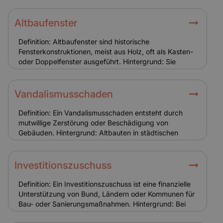
Altbauten und bieten besseren Schallschutz, jedoch
oft unzureichenden Wärmeschutz. Austausch oder
Restaurierung erfordert Fachwissen. Relevanz für
Altbaufenster
Versicherung: Fenster gelten als
Schadensschwerpunkt. Glasbruch oder
Definition: Altbaufenster sind historische
Einbruchschäden können über Zusatzversicherungen
Fensterkonstruktionen, meist aus Holz, oft als Kasten-
abgesichert werden.
oder Doppelfenster ausgeführt. Hintergrund: Sie
prägen den Charakter von Altbauten, sind aber
energetisch oft problematisch und wartungsintensiv.
Austausch oder Sanierung erfordern Fachwissen und
Vandalismusschaden
ggf. Genehmigungen. Relevanz für Versicherung:
Fenster sind typische Schadensstellen (Einbruch,
Definition: Ein Vandalismusschaden entsteht durch
Glasbruch). Eine Glasversicherung und realistische
mutwillige Zerstörung oder Beschädigung von
Kalkulation der Sanierungskosten sind sinnvoll.
Gebäuden. Hintergrund: Altbauten in städtischen
Lagen sind häufiger von Vandalismus betroffen.
Schäden können Fassade, Fenster oder Türen
betreffen. Relevanz für Versicherung:
Investitionszuschuss
Vandalismusschäden sind nicht in jeder Police
enthalten. Eine passende Zusatzdeckung ist sinnvoll.
Definition: Ein Investitionszuschuss ist eine finanzielle
Unterstützung von Bund, Ländern oder Kommunen für
Bau- oder Sanierungsmaßnahmen. Hintergrund: Bei
Altbauten werden Zuschüsse vor allem für