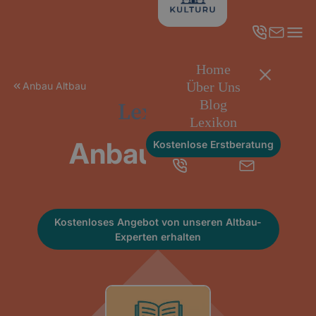
Home
Über Uns
Anbau Altbau
Lexikon
Blog
Lexikon
Anbau Altbau
Kostenlose Erstberatung
Kostenloses Angebot von unseren Altbau-
Experten erhalten