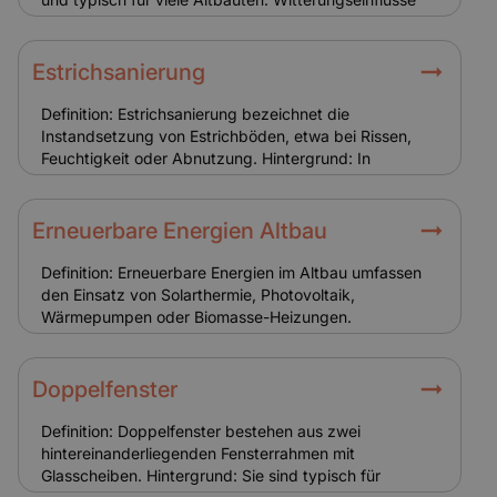
können Schäden verursachen, besonders an Fugen
und Oberflächen. Relevanz für Versicherung:
Versicherungsschutz umfasst Schäden durch Sturm,
Estrichsanierung
Hagel oder Feuer. Pflege und Instandhaltung bleiben
Sache des Eigentümers.
Definition: Estrichsanierung bezeichnet die
Instandsetzung von Estrichböden, etwa bei Rissen,
Feuchtigkeit oder Abnutzung. Hintergrund: In
Altbauten ist der Estrich häufig beschädigt oder nicht
den heutigen Anforderungen entsprechend. Eine
Sanierung ist oft Voraussetzung für den Einbau neuer
Erneuerbare Energien Altbau
Bodenbeläge. Relevanz für Versicherung:
Estrichschäden selbst sind selten versichert. Tritt
Definition: Erneuerbare Energien im Altbau umfassen
jedoch ein Schaden durch Leitungswasser oder
den Einsatz von Solarthermie, Photovoltaik,
Gebäudebewegungen auf, greift die
Wärmepumpen oder Biomasse-Heizungen.
Gebäudeversicherung.
Hintergrund: Der Einsatz ist technisch anspruchsvoll,
da historische Gebäude oft besondere bauliche
Anforderungen haben. Förderungen erleichtern die
Doppelfenster
Umsetzung. Relevanz für Versicherung: Anlagen wie
PV oder Wärmepumpen müssen in der Versicherung
Definition: Doppelfenster bestehen aus zwei
eingeschlossen werden. Schäden daran oder durch
hintereinanderliegenden Fensterrahmen mit
sie verursachte Risiken erhöhen die Kosten.
Glasscheiben. Hintergrund: Sie sind typisch für