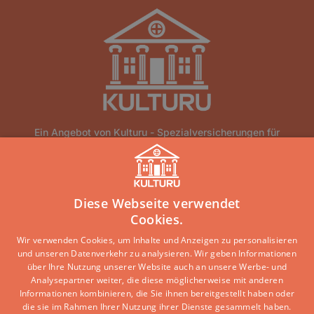
Ein Angebot von Kulturu - Spezialversicherungen für
Altbauten und historische Gebäude.
Home
Über Uns
Blog
Lexikon
Kontakt
Diese Webseite verwendet
Erstinformation
Haftungsausschluss
Impressum
Cookies.
Datenschutz
Wir verwenden Cookies, um Inhalte und Anzeigen zu personalisieren
und unseren Datenverkehr zu analysieren. Wir geben Informationen
Copyright © 2026 · Ein Service der DEVK Gebietsdirektion
über Ihre Nutzung unserer Website auch an unsere Werbe- und
Jochen Verbeet
Analysepartner weiter, die diese möglicherweise mit anderen
Informationen kombinieren, die Sie ihnen bereitgestellt haben oder
die sie im Rahmen Ihrer Nutzung ihrer Dienste gesammelt haben.