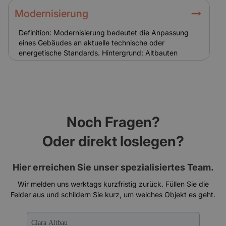
energetische Sanierungen oder den Erhalt historischer
Substanz gewährt. Sie reduzieren die Eigenkosten von
Modernisierung
Eigentümern. Relevanz für Versicherung: Zuschüsse
mindern zwar die Sanierungskosten, ersetzen aber
Definition: Modernisierung bedeutet die Anpassung
keine Versicherung. Schäden müssen unabhängig von
eines Gebäudes an aktuelle technische oder
Fördermitteln abgesichert sein.
energetische Standards. Hintergrund: Altbauten
erfordern oft Modernisierungen bei Heizung, Elektrik
oder Dämmung. Sie steigern den Wert und die
Wohnqualität. Relevanz für Versicherung: Nach einer
Modernisierung muss die Versicherung angepasst
werden, um den neuen Gebäudewert korrekt
abzusichern.
Noch Fragen?
Oder direkt loslegen?
Hier erreichen Sie unser spezialisiertes Team.
Wir melden uns werktags kurzfristig zurück. Füllen Sie die
Felder aus und schildern Sie kurz, um welches Objekt es geht.